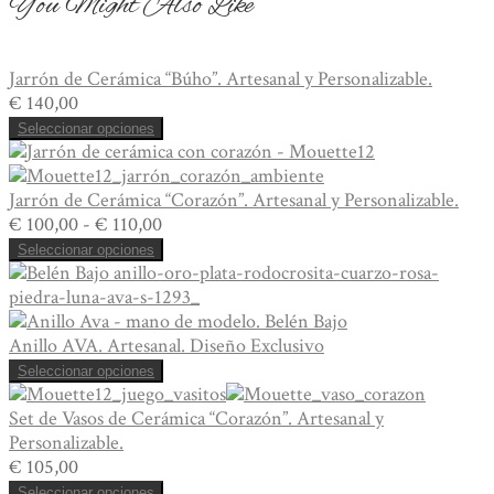
You Might Also Like
Cerámica
Artesanal
cantidad
Jarrón de Cerámica “Búho”. Artesanal y Personalizable.
€
140,00
Seleccionar opciones
Jarrón de Cerámica “Corazón”. Artesanal y Personalizable.
Rango
€
100,00
-
€
110,00
de
Seleccionar opciones
precios:
desde
€ 100,00
hasta
Anillo AVA. Artesanal. Diseño Exclusivo
€ 110,00
Seleccionar opciones
Set de Vasos de Cerámica “Corazón”. Artesanal y
Personalizable.
€
105,00
Seleccionar opciones