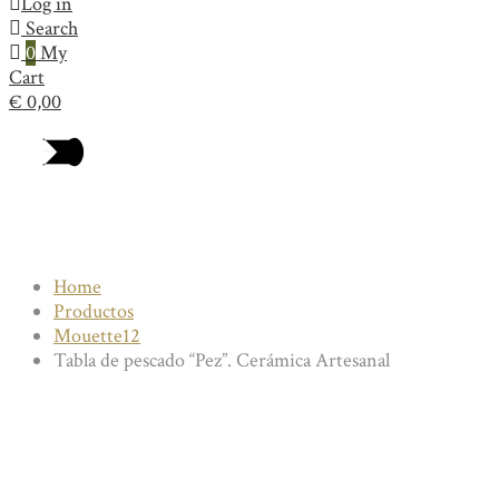
Log in
Search
0
My
Cart
€
0,00
Collection
Home
Productos
Mouette12
Tabla de pescado “Pez”. Cerámica Artesanal