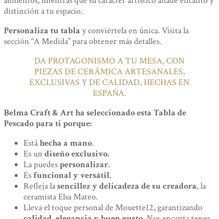
alimentos, mientras que su carácter artístico añade encanto y
distinción a tu espacio.
Personaliza tu tabla
y conviértela en única. Visita la
sección “A Medida” para obtener más detalles.
DA PROTAGONISMO A TU MESA, CON
PIEZAS DE CERÁMICA ARTESANALES,
EXCLUSIVAS Y DE CALIDAD, HECHAS EN
ESPAÑA.
Belma Craft & Art ha seleccionado esta Tabla de
Pescado para ti porque:
Está
hecha a mano
.
Es un
diseño exclusivo.
La puedes
personalizar
.
Es
funcional y versátil.
Refleja la
sencillez y delicadeza de su creadora
, la
ceramista Elsa Mateo.
Lleva el toque personal de Mouette12, garantizando
calidad, elegancia y buen gusto
. Nos encanta tener