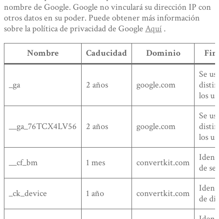
nombre de Google. Google no vinculará su dirección IP con
otros datos en su poder. Puede obtener más información
sobre la política de privacidad de Google
Aquí
.
Nombre
Caducidad
Dominio
Fin
Se us
_ga
2 años
google.com
distin
los us
Se us
__ga_76TCX4LV56
2 años
google.com
distin
los us
Ident
__cf_bm
1 mes
convertkit.com
de se
Ident
_ck_device
1 año
convertkit.com
de di
Ident