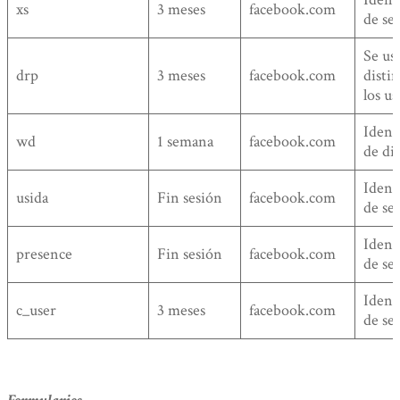
xs
3 meses
facebook.com
de se
Se us
drp
3 meses
facebook.com
distin
los us
Ident
wd
1 semana
facebook.com
de di
Ident
usida
Fin sesión
facebook.com
de se
Ident
presence
Fin sesión
facebook.com
de se
Ident
c_user
3 meses
facebook.com
de se