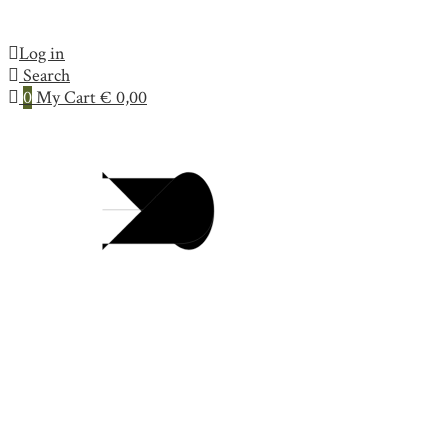
Log in
Search
0
My Cart
€
0,00
Collection