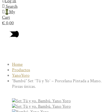
Log in
Search
0
My
Cart
€
0,00
Collection
Home
Productos
YanoYoro
“Bambú” Set ¨Tú y Yo¨ – Porcelana Pintada a Mano.
Piezas únicas.