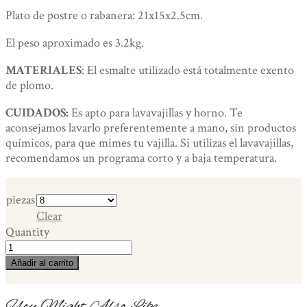
Plato de postre o rabanera: 21x15x2.5cm.
El peso aproximado es 3.2kg.
MATERIALES
: El esmalte utilizado está totalmente exento
de plomo.
CUIDADOS:
Es apto para lavavajillas y horno. Te
aconsejamos lavarlo preferentemente a mano, sin productos
químicos, para que mimes tu vajilla. Si utilizas el lavavajillas,
recomendamos un programa corto y a baja temperatura.
piezas
Clear
Quantity
"Bambú"
Set
Añadir al carrito
¨Tú
y
You Might Also Like
Yo¨