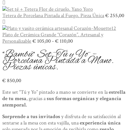
Tetera de Porcelana Pintada al Fuego. Pieza Única
€
255,00
Plato de Cerámica Grande “Corazón”. Artesanal y
Rango
Personalizable
€
105,00
-
€
110,00
de
“Bambú” Set ¨Tú y Yo¨ –
precios:
Porcelana Pintada a Mano.
desde
Piezas únicas.
€ 105,00
hasta
€ 110,00
€
850,00
Este set “Tú y Yo” pintado a mano se convierte en la
estrella
de tu mesa
, gracias a
sus formas orgánicas y elegancia
atemporal.
Sorprende a tus invitados
y disfruta de su satisfacción al
sentarse a la mesa con esta vajilla, una
experiencia única
solo superada por la emoción de recibirla como
regalo.