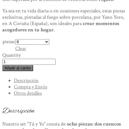
Ya sea en tu vida diaria o en ocasiones especiales, estas piezas
exclusivas, pintadas al fuego sobre porcelana, por Yano Yoro,
en A Coruña (España), son ideales para
crear momentos
acogedores en tu hogar.
piezas
Clear
Quantity
"Bambú"
Set
Añadir al carrito
¨Tú
y
Descripción
Yo¨
Compra y Envío
-
Otros detalles
Porcelana
Pintada
Descripción
a
Mano.
Nuestro set “Tú y Yo” consta de
ocho
piezas: dos cuencos
Piezas