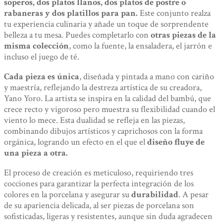
soperos, dos platos llanos, dos platos de postre o
únicas.
rabaneras y dos platillos para pan.
Este conjunto realza
cantidad
tu experiencia culinaria y añade un toque de sorprendente
belleza a tu mesa. Puedes completarlo con
otras piezas de la
misma colección
, como la fuente, la ensaladera, el jarrón e
incluso el juego de té.
Cada pieza es única
, diseñada y pintada a mano con cariño
y maestría, reflejando la destreza artística de su creadora,
Yano Yoro. La artista se inspira en la calidad del bambú, que
crece recto y vigoroso pero muestra su flexibilidad cuando el
viento lo mece. Esta dualidad se refleja en las piezas,
combinando dibujos artísticos y caprichosos con la forma
orgánica, logrando un efecto en el que el
diseño fluye de
una pieza a otra.
El proceso de creación es meticuloso, requiriendo tres
cocciones para garantizar la perfecta integración de los
colores en la porcelana y asegurar su
durabilidad
. A pesar
de su apariencia delicada, al ser piezas de porcelana son
sofisticadas, ligeras y resistentes, aunque sin duda agradecen