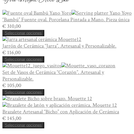
-
Porcelana
“Bambú” Fuente oval. Porcelana Pintada a Mano. Pieza única
Pintada
€
310,00
a
Mano.
Seleccionar opciones
Piezas
Jarrón de Cerámica “Jarra”. Artesanal y Personalizable.
únicas.
€
116,00
cantidad
Seleccionar opciones
Set de Vasos de Cerámica “Corazón”. Artesanal y
Personalizable.
€
105,00
Seleccionar opciones
Brazalete Artesanal “Bicho” con Aplicación de Cerámica
€
145,00
Seleccionar opciones