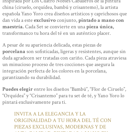
Inspirada por Los Cuatro Nobles Caballeros de la pintura
china (ciruelo, orquídea, bambú y crisantemo), la artista
española Yano Yoro crea diseños artísticos y caprichosos que
dan vida a este
exclusivo
conjunto,
pintado a mano con
maestría.
Cada Set se convierte en una
pieza única,
transformanco tu hora del té en un auténtico placer.
A pesar de su apariencia delicada, estas piezas de
porcelana
son sofisticadas, ligeras y resistentes, aunque sin
duda agradecen ser tratadas con cariño. Cada pieza atraviesa
un minucioso proceso de tres cocciones que asegura la
integración perfecta de los colores en la porcelana,
garantizando su durabilidad.
Puedes elegir
entre los diseños “Bambú”, “Flor de Ciruelo”,
“Orquídea” y “Crisantemo” para tu set de té, y Yano Yoro lo
pintará exclusivamente para ti.
INVITA A LA ELEGANCIA Y LA
ORIGINALIDAD A TU HORA DEL TÉ CON
PIEZAS EXCLUSIVAS, MODERNAS Y DE