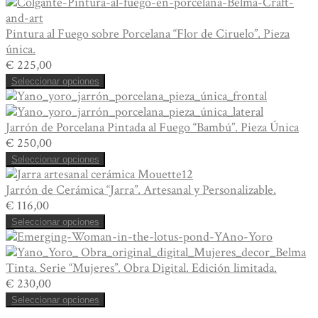
Piezas
Únicas
Pintura al Fuego sobre Porcelana “Flor de Ciruelo”. Pieza
cantidad
única.
€
225,00
Seleccionar opciones
Jarrón de Porcelana Pintada al Fuego “Bambú”. Pieza Única
€
250,00
Seleccionar opciones
Jarrón de Cerámica “Jarra”. Artesanal y Personalizable.
€
116,00
Seleccionar opciones
Tinta. Serie “Mujeres”. Obra Digital. Edición limitada.
€
230,00
Seleccionar opciones