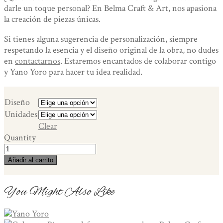
darle un toque personal? En Belma Craft & Art, nos apasiona
la creación de piezas únicas.
Si tienes alguna sugerencia de personalización, siempre
respetando la esencia y el diseño original de la obra, no dudes
en
contactarnos
. Estaremos encantados de colaborar contigo
y Yano Yoro para hacer tu idea realidad.
Diseño
Unidades
Clear
Quantity
Set
de
Añadir al carrito
Té.
Porcelana
You Might Also Like
Pintada
a
Mano.