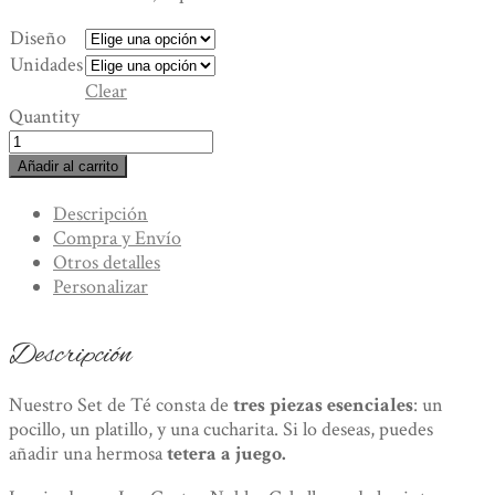
Diseño
Unidades
Clear
Quantity
Set
de
Añadir al carrito
Té.
Porcelana
Descripción
Pintada
Compra y Envío
a
Otros detalles
Mano.
Personalizar
Piezas
Únicas
Descripción
cantidad
Nuestro Set de Té consta de
tres piezas esenciales
: un
pocillo, un platillo, y una cucharita. Si lo deseas, puedes
añadir una hermosa
tetera a juego.