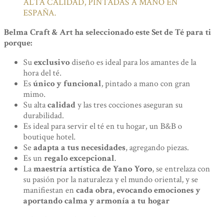
ALTA CALIDAD, PINTADAS A MANO EN
ESPAÑA.
Belma Craft & Art ha seleccionado este Set de Té para ti
porque:
Su
exclusivo
diseño es ideal para los amantes de la
hora del té.
Es
único y funcional
, pintado a mano con gran
mimo.
Su alta
calidad
y las tres cocciones aseguran su
durabilidad.
Es ideal para servir el té en tu hogar, un B&B o
boutique hotel.
Se
adapta a tus necesidades
, agregando piezas.
Es un
regalo excepcional
.
La
maestría artística de Yano Yoro
, se entrelaza con
su pasión por la naturaleza y el mundo oriental, y se
manifiestan en
cada obra, evocando emociones y
aportando calma y armonía a tu hogar