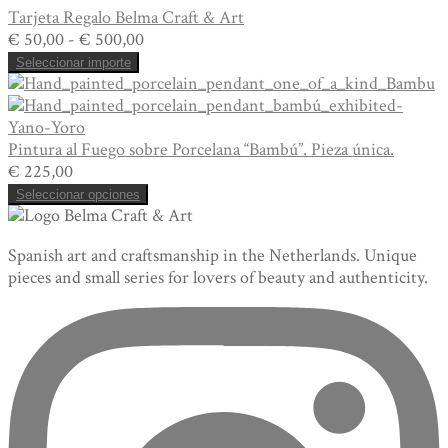
Tarjeta Regalo Belma Craft & Art
Rango
€
50,00
-
€
500,00
de
Seleccionar importe
precios:
desde
€ 50,00
hasta
Pintura al Fuego sobre Porcelana “Bambú”. Pieza única.
€ 500,00
€
225,00
Seleccionar opciones
Spanish art and craftsmanship in the Netherlands. Unique
pieces and small series for lovers of beauty and authenticity.