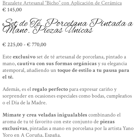
Brazalete Artesanal “Bicho” con Aplicación de Cerámica
€
145,00
Set de Té. Porcelana Pintada a
Mano. Piezas Únicas
Rango
€
225,00
-
€
770,00
de
Este
exclusivo
set de té artesanal de porcelana, pintado a
precios:
mano,
cautiva con sus formas orgánicas
y su elegancia
desde
atemporal, añadiendo un
toque de estilo a tu pausa para
€ 225,00
el té.
hasta
€ 770,00
Además, es el
regalo perfecto
para expresar cariño y
sorprender en ocasiones especiales como bodas, cumpleaños
o el Día de la Madre.
Mímate y crea veladas inigualables
combinando el
aroma de tu té favorito con este conjunto de
piezas
exclusivas
, pintadas a mano en porcelana por la artista Yano
Yoro en A Coruña, España.