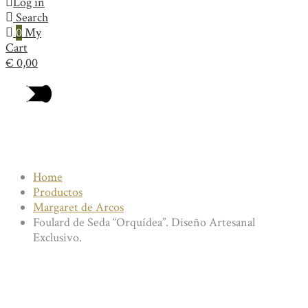
Log in
Search
0
My
Cart
€
0,00
Collection
Home
Productos
Margaret de Arcos
Foulard de Seda “Orquídea”. Diseño Artesanal
Exclusivo.