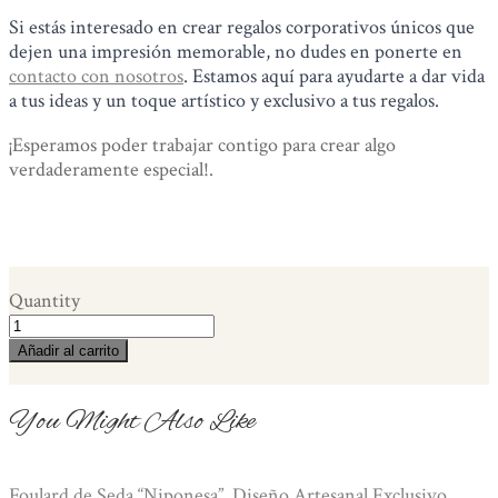
Si estás interesado en crear regalos corporativos únicos que
dejen una impresión memorable, no dudes en ponerte en
contacto con nosotros
. Estamos aquí para ayudarte a dar vida
a tus ideas y un toque artístico y exclusivo a tus regalos.
¡Esperamos poder trabajar contigo para crear algo
verdaderamente especial!.
Quantity
Foulard
de
Añadir al carrito
Seda
“Orquídea”.
You Might Also Like
Diseño
Artesanal
Exclusivo.
Foulard de Seda “Niponesa”. Diseño Artesanal Exclusivo.
cantidad